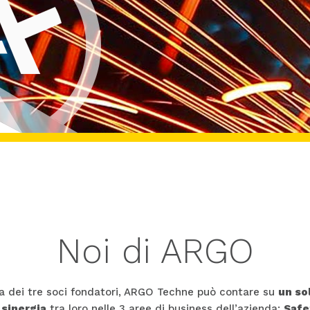
Noi di ARGO
za dei tre soci fondatori, ARGO Techne può contare su
un sol
 sinergia
tra loro nelle 3 aree di business dell’azienda:
Safe