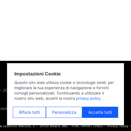
– 20129 Milano (MI)
Cormano (MI)
 Lodovico Mancini, 5 – 20129 Milano (MI) - P.IVA: 09418770963 -
Privacy Policy